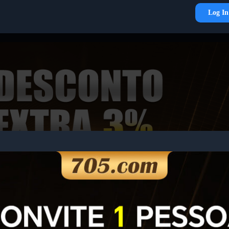
Log In
est Announcement
S DE E-MAIL,MAIS BÔNUS ESTÃO ESPERANDO VOCÊ REIVINDICAR